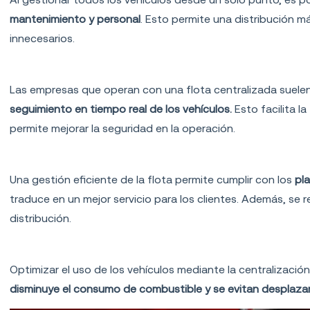
mantenimiento y personal
. Esto permite una distribución m
innecesarios.
Mayor control y monitoreo en tiempo real
Las empresas que operan con una flota centralizada suele
seguimiento en tiempo real de los vehículos.
Esto facilita l
permite mejorar la seguridad en la operación.
Mejora en la calidad del servicio
Una gestión eficiente de la flota permite cumplir con los
pl
traduce en un mejor servicio para los clientes. Además, se r
distribución.
Mayor sostenibilidad ambiental
Optimizar el uso de los vehículos mediante la centralización
disminuye el consumo de combustible y se evitan desplaza