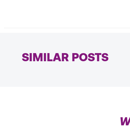
SIMILAR POSTS
Nuestros otros blogs
W