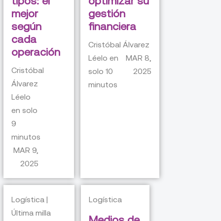
tipos: el
optimizar su
mejor
gestión
según
financiera
cada
Cristóbal Álvarez
operación
Léelo en
MAR 8,
Cristóbal
solo
10
2025
Álvarez
minutos
Léelo
en solo
9
minutos
MAR 9,
2025
Logística |
Logística
Última milla
Medios de