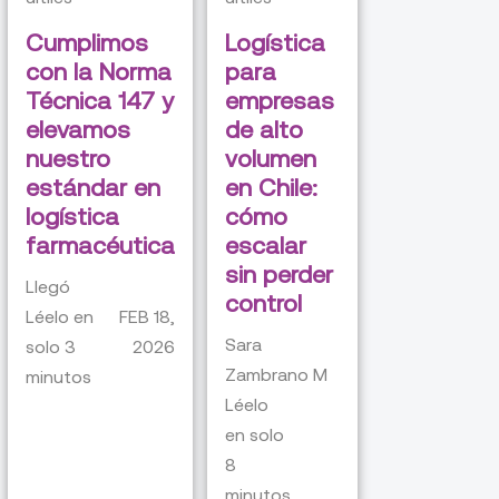
Cumplimos
Logística
con la Norma
para
Técnica 147 y
empresas
elevamos
de alto
nuestro
volumen
estándar en
en Chile:
logística
cómo
farmacéutica
escalar
sin perder
Llegó
control
Léelo en
FEB 18,
Sara
solo
3
2026
Zambrano M
minutos
Léelo
en solo
8
minutos