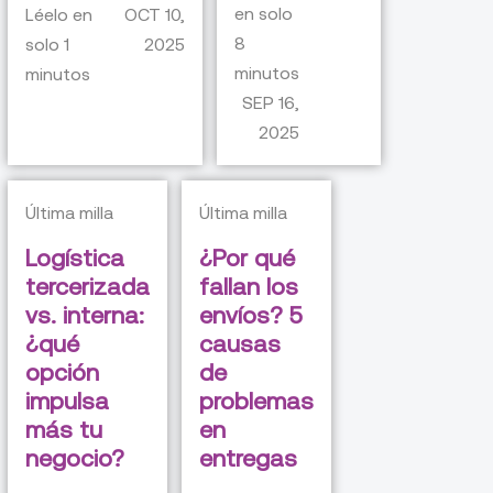
en solo
Léelo en
OCT 10,
8
solo
1
2025
minutos
minutos
SEP 16,
2025
Última milla
Última milla
Logística
¿Por qué
tercerizada
fallan los
vs. interna:
envíos? 5
¿qué
causas
opción
de
impulsa
problemas
más tu
en
negocio?
entregas