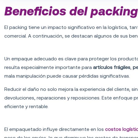
Beneficios del packing 
El packing tiene un impacto significativo en la logística, 
comercial. A continuación, se destacan algunos de sus ben
Protección de los productos
Un empaque adecuado es clave para proteger los productos
resulta especialmente importante para
artículos frágiles
,
p
mala manipulación puede causar pérdidas significativas.
Reducir el daño no solo mejora la experiencia del cliente, 
devoluciones, reparaciones y reposiciones. Este enfoque p
eficiente y rentable.
Optimización de costos logísticos
El empaquetado influye directamente en los
costos logísti
peso de los envíos, lo que disminuye los gastos de transport