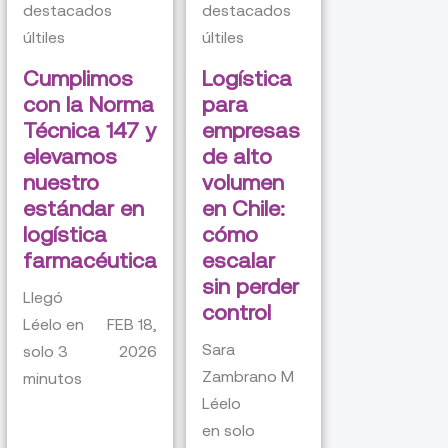
destacados
destacados
últiles
últiles
Cumplimos
Logística
con la Norma
para
Técnica 147 y
empresas
elevamos
de alto
nuestro
volumen
estándar en
en Chile:
logística
cómo
farmacéutica
escalar
sin perder
Llegó
control
Léelo en
FEB 18,
Sara
solo
3
2026
Zambrano M
minutos
Léelo
en solo