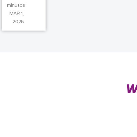
minutos
MAR 1,
2025
Nuestros otros blogs
W