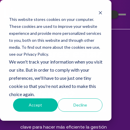
Cotizar
This website stores cookies on your computer.
These cookies are used to improve your website
experience and provide more personalized services
to you, both on this website and through other
media. To find out more about the cookies we use,
¿Quieres estar
see our Privacy Policy.
We won't track your information when you visit
al día con el
our site. But in order to comply with your
preferences, we'll have to use just one tiny
mundo de la
cookie so that you're not asked to make this
logística?
choice again.
Accept
Decline
Únete a más de 3.500 profesionales que
cada semana consumen información
clave para hacer más eficiente la gestión