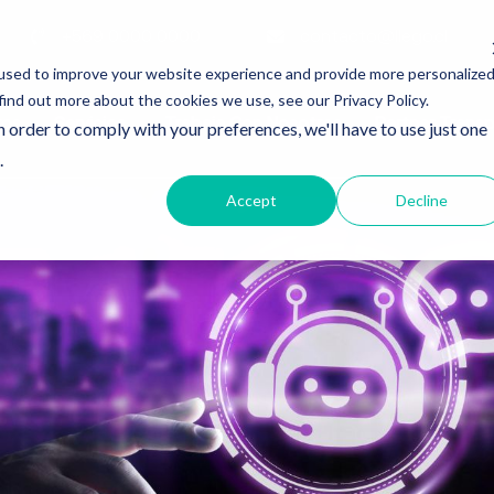
+569 0000 0000
contacto@llego.cl
used to improve your website experience and provide more personalize
find out more about the cookies we use, see our Privacy Policy.
ros
Servicios
Trabaja Con Nosotros
Partner Transp
n order to comply with your preferences, we'll have to use just one
.
Accept
Decline