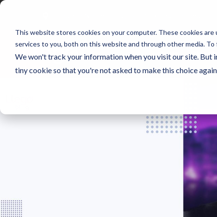
Rosario Norte #532, Of 301 • Las Condes
This website stores cookies on your computer. These cookies are 
services to you, both on this website and through other media. To 
Inicio
Nosot
We won't track your information when you visit our site. But i
tiny cookie so that you're not asked to make this choice again