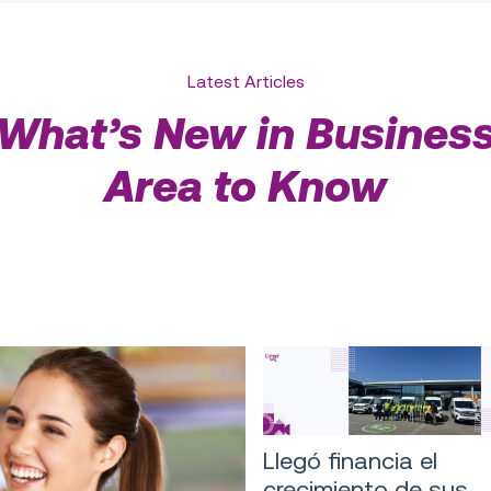
Latest Articles
What’s New in Busines
Area to Know
Llegó financia el
crecimiento de sus