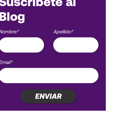
Suscríbete al
Blog
Nombre
*
Apellido
*
Email
*