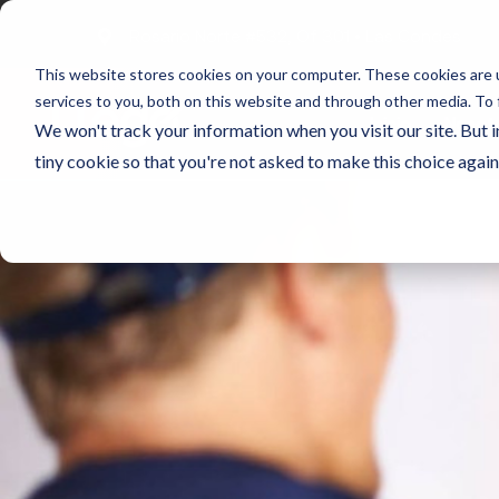
Rosario Norte #532, Of 301 • Las Condes
This website stores cookies on your computer. These cookies are 
services to you, both on this website and through other media. To 
Inicio
Nosot
We won't track your information when you visit our site. But i
tiny cookie so that you're not asked to make this choice again