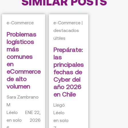
SIMILAR POSTS
e-Commerce
e-Commerce |
destacados
Problemas
últiles
logísticos
más
Prepárate:
comunes
las
en
principales
eCommerce
fechas de
de alto
Cyber del
volumen
año 2026
en Chile
Sara Zambrano
M
Llegó
Léelo
ENE 22,
Léelo
en solo
2026
en solo
6
7