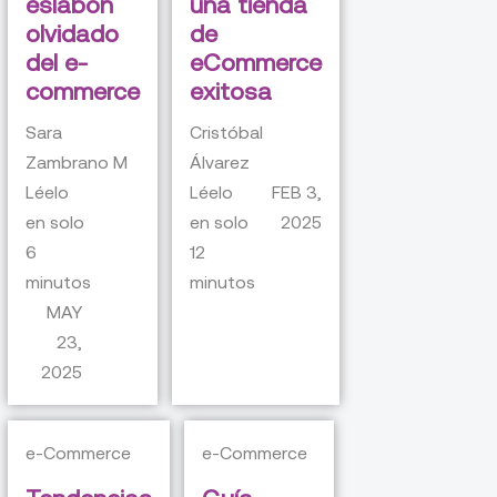
eslabón
una tienda
olvidado
de
del e-
eCommerce
commerce
exitosa
Sara
Cristóbal
Zambrano M
Álvarez
Léelo
Léelo
FEB 3,
en solo
en solo
2025
6
12
minutos
minutos
MAY
23,
2025
e-Commerce
e-Commerce