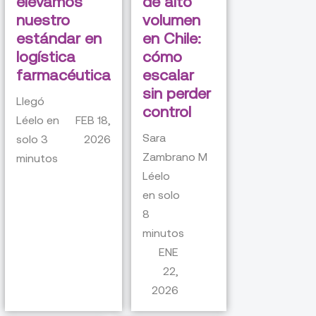
elevamos
de alto
nuestro
volumen
estándar en
en Chile:
logística
cómo
farmacéutica
escalar
sin perder
Llegó
control
Léelo en
FEB 18,
Sara
solo
3
2026
Zambrano M
minutos
Léelo
en solo
8
minutos
ENE
22,
2026