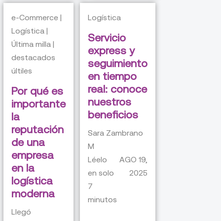
e-Commerce |
Logística
Logística |
Servicio
Última milla |
express y
destacados
seguimiento
últiles
en tiempo
real: conoce
Por qué es
nuestros
importante
beneficios
la
reputación
Sara Zambrano
de una
M
empresa
Léelo
AGO 19,
en la
en solo
2025
logística
7
moderna
minutos
Llegó