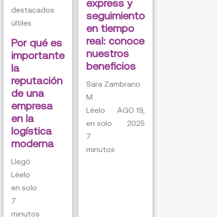
express y
destacados
seguimiento
últiles
en tiempo
real: conoce
Por qué es
nuestros
importante
beneficios
la
reputación
Sara Zambrano
de una
M
empresa
Léelo
AGO 19,
en la
en solo
2025
logística
7
moderna
minutos
Llegó
Léelo
en solo
7
minutos