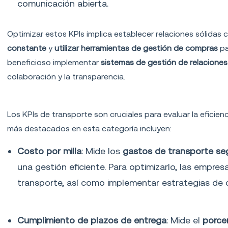
comunicación abierta.
Optimizar estos KPIs implica establecer relaciones sólida
constante
y
utilizar herramientas de gestión de compras
pa
beneficioso implementar
sistemas de gestión de relacione
colaboración y la transparencia.
KPIs de transporte logístico
Los KPIs de transporte son cruciales para evaluar la eficie
más destacados en esta categoría incluyen:
Costo por milla
: Mide los
gastos de transporte seg
una gestión eficiente. Para optimizarlo, las empre
transporte, así como implementar estrategias de 
Cumplimiento de plazos de entrega
: Mide el
porce