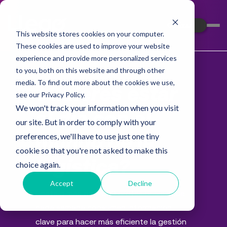
Cotizar
This website stores cookies on your computer.
These cookies are used to improve your website
experience and provide more personalized services
to you, both on this website and through other
media. To find out more about the cookies we use,
¿Quieres estar
see our Privacy Policy.
We won't track your information when you visit
al día con el
our site. But in order to comply with your
preferences, we'll have to use just one tiny
mundo de la
cookie so that you're not asked to make this
logística?
choice again.
Accept
Decline
Únete a más de 3.500 profesionales que
cada semana consumen información
clave para hacer más eficiente la gestión