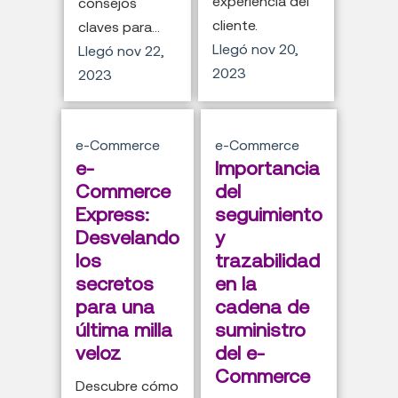
experiencia del
consejos
cliente.
claves para...
Llegó
nov 20,
Llegó
nov 22,
2023
2023
e-Commerce
e-Commerce
e-
Importancia
Commerce
del
Express:
seguimiento
Desvelando
y
los
trazabilidad
secretos
en la
para una
cadena de
última milla
suministro
veloz
del e-
Commerce
Descubre cómo