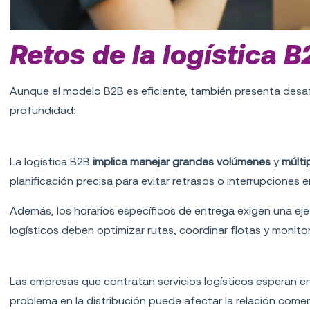
Retos de la logística B
Aunque el modelo B2B es eficiente, también presenta desaf
profundidad:
Coordinación compleja
La logística B2B
implica
manejar grandes volúmenes
y
múlti
planificación precisa para evitar retrasos o interrupciones 
Además, los horarios específicos de entrega exigen una eje
logísticos deben optimizar rutas, coordinar flotas y monitor
Altas expectativas de los clientes
Las empresas que contratan servicios logísticos esperan en
problema en la distribución puede afectar la relación comer