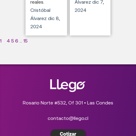
reales.
Álvarez
dic 7,
Cristóbal
2024
Álvarez
dic 8,
2024
1
...
4
5
6
...
15
Rosario Norte #532, Of 301 • Las Condes
contacto@llego.cl
Cotizar