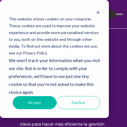
Cotizar
This website stores cookies on your computer.
These cookies are used to improve your website
experience and provide more personalized services
to you, both on this website and through other
media. To find out more about the cookies we use,
¿Quieres estar
see our Privacy Policy.
We won't track your information when you visit
al día con el
our site. But in order to comply with your
preferences, we'll have to use just one tiny
mundo de la
cookie so that you're not asked to make this
logística?
choice again.
Accept
Decline
Únete a más de 3.500 profesionales que
cada semana consumen información
clave para hacer más eficiente la gestión