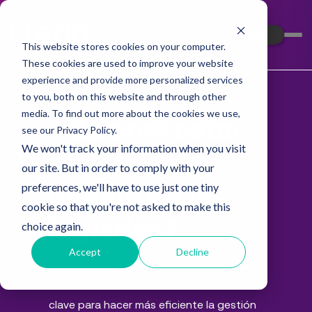
Cotizar
This website stores cookies on your computer.
These cookies are used to improve your website
experience and provide more personalized services
to you, both on this website and through other
media. To find out more about the cookies we use,
¿Quieres estar
see our Privacy Policy.
We won't track your information when you visit
al día con el
our site. But in order to comply with your
preferences, we'll have to use just one tiny
mundo de la
cookie so that you're not asked to make this
logística?
choice again.
Accept
Decline
Únete a más de 3.500 profesionales que
cada semana consumen información
clave para hacer más eficiente la gestión