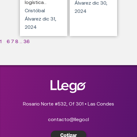
logística...
Álvarez
dic 30,
Cristóbal
2024
Álvarez
dic 31,
2024
1
...
6
7
8
...
36
Rosario Norte #532, Of 301 • Las Condes
contacto@llego.cl
Cotizar