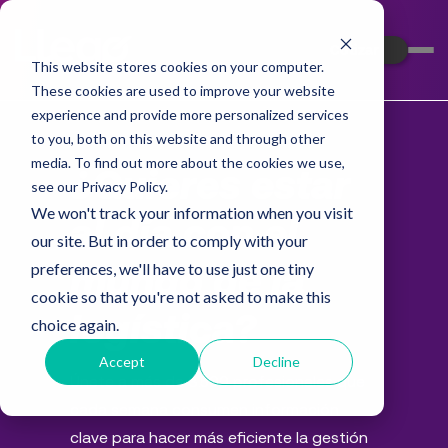
Cotizar
This website stores cookies on your computer.
These cookies are used to improve your website
experience and provide more personalized services
to you, both on this website and through other
media. To find out more about the cookies we use,
¿Quieres estar
see our Privacy Policy.
We won't track your information when you visit
al día con el
our site. But in order to comply with your
preferences, we'll have to use just one tiny
mundo de la
cookie so that you're not asked to make this
logística?
choice again.
Accept
Decline
Únete a más de 3.500 profesionales que
cada semana consumen información
clave para hacer más eficiente la gestión